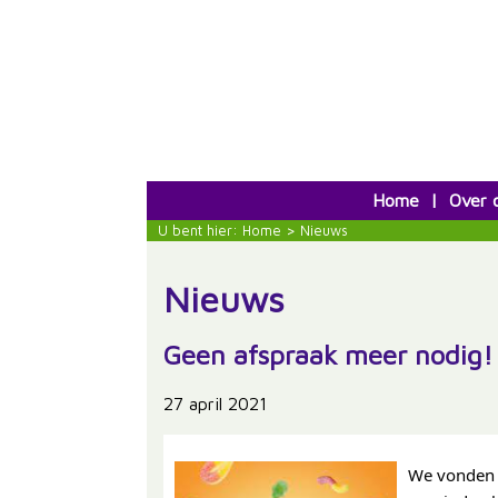
Home
|
Over 
U bent hier:
Home
> Nieuws
Nieuws
Geen afspraak meer nodig!
27 april 2021
We vonden h