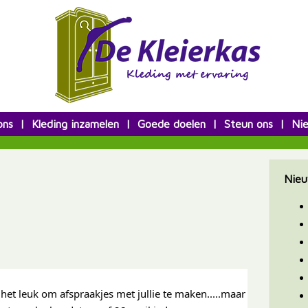
ons
|
Kleding inzamelen
|
Goede doelen
|
Steun ons
|
Ni
Nieu
et leuk om afspraakjes met jullie te maken.....maar 